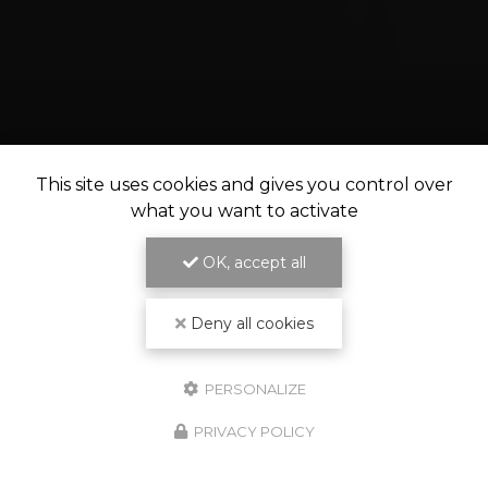
This site uses cookies and gives you control over
what you want to activate
OK, accept all
Deny all cookies
PERSONALIZE
09 83 48 92 02
63 Grand Rue 47700 Casteljaloux
PRIVACY POLICY
Contactez-nous