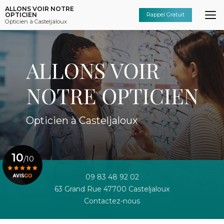
Aller
ALLONS VOIR NOTRE
au
OPTICIEN
Rappel Gratuit
Opticien à Casteljaloux
contenu
principal
Opticien à Casteljaloux
10
/10
09 83 48 92 02
63 Grand Rue 47700 Casteljaloux
Voir le certificat
Contactez-nous