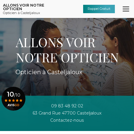
Aller
ALLONS VOIR NOTRE
au
OPTICIEN
Rappel Gratuit
Opticien à Casteljaloux
contenu
principal
Opticien à Casteljaloux
10
/10
09 83 48 92 02
63 Grand Rue 47700 Casteljaloux
Voir le certificat
Contactez-nous