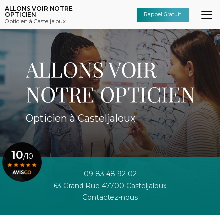
Aller
ALLONS VOIR NOTRE
au
OPTICIEN
Rappel Gratuit
Opticien à Casteljaloux
contenu
principal
Opticien à Casteljaloux
10
/10
09 83 48 92 02
63 Grand Rue 47700 Casteljaloux
Voir le certificat
Contactez-nous