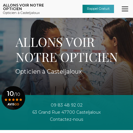
Aller
ALLONS VOIR NOTRE
au
OPTICIEN
Rappel Gratuit
Opticien à Casteljaloux
contenu
principal
Opticien à Casteljaloux
10
/10
09 83 48 92 02
63 Grand Rue 47700 Casteljaloux
Voir le certificat
Contactez-nous