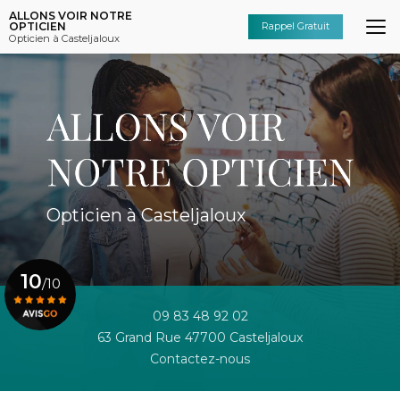
Aller
ALLONS VOIR NOTRE
au
OPTICIEN
Rappel Gratuit
Opticien à Casteljaloux
contenu
principal
Opticien à Casteljaloux
10
/10
09 83 48 92 02
63 Grand Rue 47700 Casteljaloux
Voir le certificat
Contactez-nous