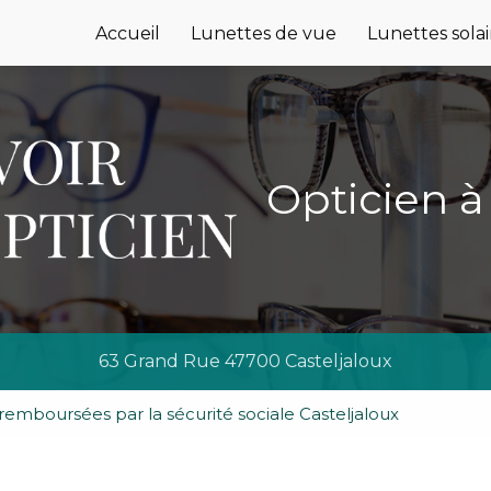
e
Accueil
Lunettes de vue
Lunettes solai
Opticien à
63 Grand Rue 47700 Casteljaloux
remboursées par la sécurité sociale Casteljaloux