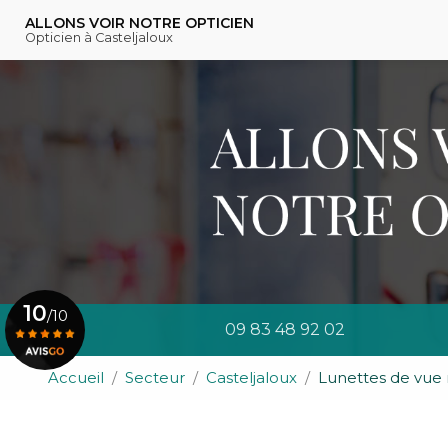
Navigation principal
Aller
ALLONS VOIR NOTRE OPTICIEN
au
Opticien à Casteljaloux
contenu
principal
10
/10
09 83 48 92 02
Accueil
Secteur
Casteljaloux
Lunettes de vue 
Voir le certificat