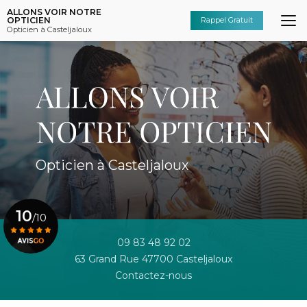
Aller
ALLONS VOIR NOTRE
au
OPTICIEN
Rappel Gratuit
Opticien à Casteljaloux
contenu
principal
Opticien à Casteljaloux
10
/10
09 83 48 92 02
63 Grand Rue 47700 Casteljaloux
Voir le certificat
Contactez-nous