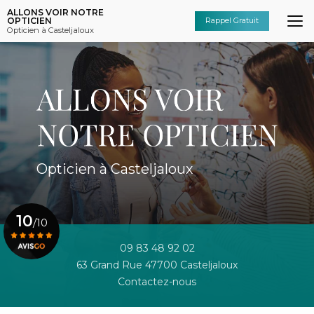
Aller
ALLONS VOIR NOTRE
au
OPTICIEN
Rappel Gratuit
Opticien à Casteljaloux
contenu
principal
Opticien à Casteljaloux
10
/10
09 83 48 92 02
63 Grand Rue 47700 Casteljaloux
Voir le certificat
Contactez-nous