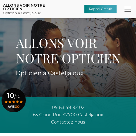
Aller
ALLONS VOIR NOTRE
au
OPTICIEN
Rappel Gratuit
Opticien à Casteljaloux
contenu
principal
Opticien à Casteljaloux
10
/10
09 83 48 92 02
63 Grand Rue 47700 Casteljaloux
Voir le certificat
Contactez-nous