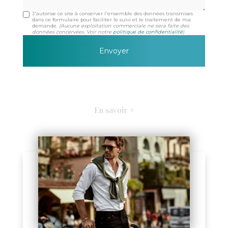
J'autorise ce site à conserver l'ensemble des données transmises
dans ce formulaire pour faciliter le suivi et le traitement de ma
demande.
(Aucune exploitation commerciale ne sera faite des
données concervées. Voir notre
politique de confidentialité
)
En savoir +