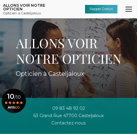
Aller
ALLONS VOIR NOTRE
au
OPTICIEN
Rappel Gratuit
Opticien à Casteljaloux
contenu
principal
Opticien à Casteljaloux
10
/10
09 83 48 92 02
63 Grand Rue 47700 Casteljaloux
Voir le certificat
Contactez-nous