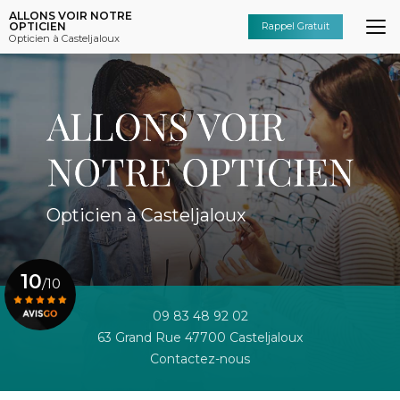
Aller
ALLONS VOIR NOTRE
au
OPTICIEN
Rappel Gratuit
Opticien à Casteljaloux
contenu
principal
Opticien à Casteljaloux
10
/10
09 83 48 92 02
63 Grand Rue 47700 Casteljaloux
Voir le certificat
Contactez-nous