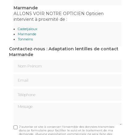
Marmande
ALLONS VOIR NOTRE OPTICIEN Opticien
intervient à proximité de :
Casteljaloux
Marmande
Tonneins
Contactez-nous : Adaptation lentilles de contact
Marmande
Nom Prénom
Email
Téléphone
Message
J'autorise ce site à conserver l'ensemble des données transmises
dans ce formulaire pour faciliter le suivi et le traitement de ma
demande.
(Aucune exploitation commerciale ne sera faite des