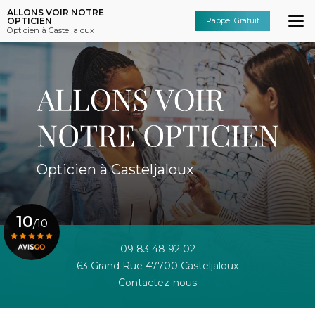
Aller
ALLONS VOIR NOTRE
au
OPTICIEN
Rappel Gratuit
Opticien à Casteljaloux
contenu
principal
Opticien à Casteljaloux
10
/10
09 83 48 92 02
63 Grand Rue 47700 Casteljaloux
Voir le certificat
Contactez-nous