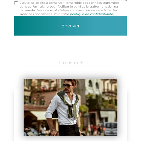
J'autorise ce site à conserver l'ensemble des données transmises
dans ce formulaire pour faciliter le suivi et le traitement de ma
demande.
(Aucune exploitation commerciale ne sera faite des
données concervées. Voir notre
politique de confidentialité
)
En savoir +