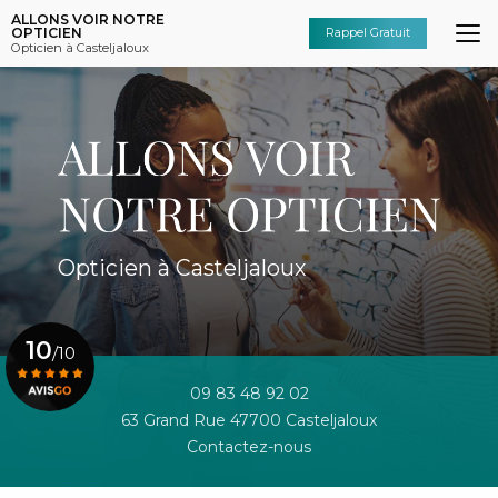
Aller
ALLONS VOIR NOTRE
au
OPTICIEN
Rappel Gratuit
Opticien à Casteljaloux
contenu
principal
Opticien à Casteljaloux
10
/10
09 83 48 92 02
63 Grand Rue 47700 Casteljaloux
Voir le certificat
Contactez-nous