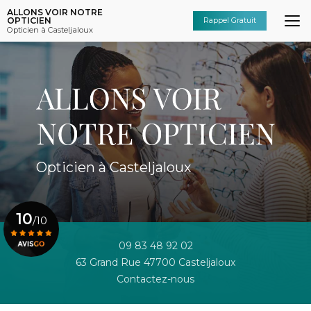
Aller
ALLONS VOIR NOTRE
au
OPTICIEN
Rappel Gratuit
Opticien à Casteljaloux
contenu
principal
Opticien à Casteljaloux
10
/10
09 83 48 92 02
63 Grand Rue 47700 Casteljaloux
Voir le certificat
Contactez-nous