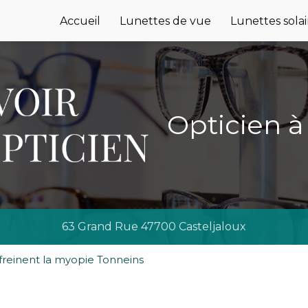
e
Accueil
Lunettes de vue
Lunettes solai
Opticien à
63 Grand Rue 47700 Casteljaloux
 freinent la myopie Tonneins