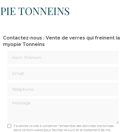
OPIE TONNEINS
Contactez-nous : Vente de verres qui freinent la
myopie Tonneins
Nom Prénom
Email
Téléphone
Message
J'autorise ce site à conserver l'ensemble des données transmises
dans ce formulaire pour faciliter le suivi et le traitement de ma