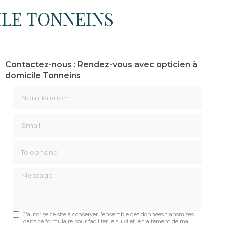
ILE TONNEINS
Contactez-nous : Rendez-vous avec opticien à
domicile Tonneins
Nom Prénom
Email
Téléphone
Message
J'autorise ce site à conserver l'ensemble des données transmises
dans ce formulaire pour faciliter le suivi et le traitement de ma