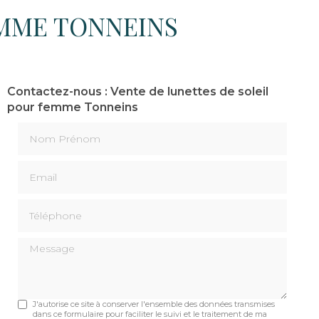
EMME TONNEINS
Contactez-nous : Vente de lunettes de soleil
pour femme Tonneins
Nom Prénom
Email
Téléphone
Message
J'autorise ce site à conserver l'ensemble des données transmises
dans ce formulaire pour faciliter le suivi et le traitement de ma